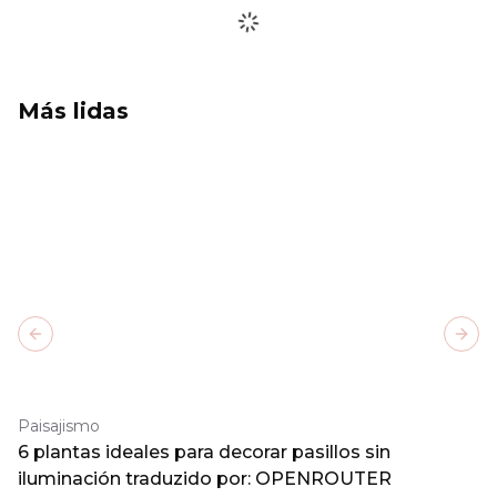
Más lidas
Previous slide
Next
Paisajismo
6 plantas ideales para decorar pasillos sin
iluminación traduzido por: OPENROUTER