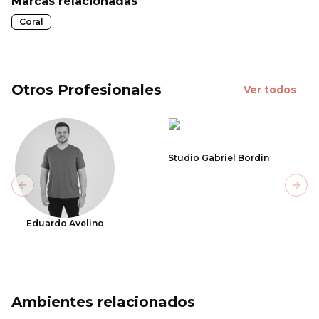
Marcas relacionadas
Coral
Otros Profesionales
Ver todos
Studio Gabriel Bordin
Previous slide
Next
Eduardo Avelino
Ambientes relacionados