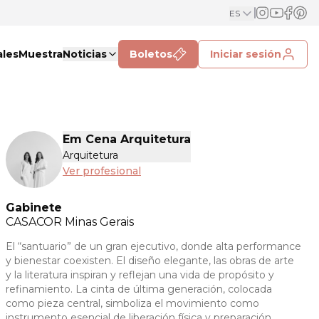
ES
ales
Muestra
Noticias
Boletos
Iniciar sesión
Em Cena Arquitetura
Arquitetura
Ver profesional
Gabinete
CASACOR
Minas Gerais
El “santuario” de un gran ejecutivo, donde alta performance
y bienestar coexisten. El diseño elegante, las obras de arte
y la literatura inspiran y reflejan una vida de propósito y
refinamiento. La cinta de última generación, colocada
como pieza central, simboliza el movimiento como
instrumento esencial de liberación física y preparación