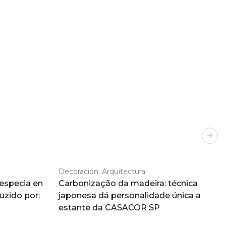
Next
Decoración, Arquitectura
 especia en
Carbonização da madeira: técnica
duzido por:
japonesa dá personalidade única a
estante da CASACOR SP