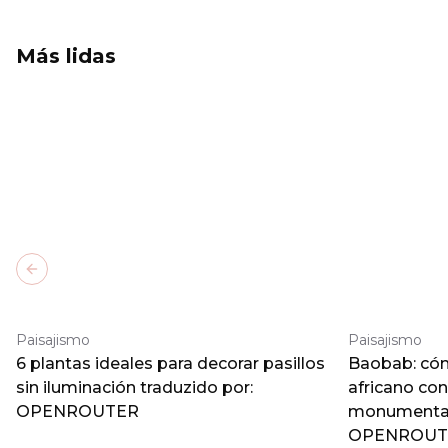
Más lidas
Previous slide
Paisajismo
Paisajismo
6 plantas ideales para decorar pasillos
Baobab: cómo
sin iluminación traduzido por:
africano co
OPENROUTER
monumental 
OPENROUT