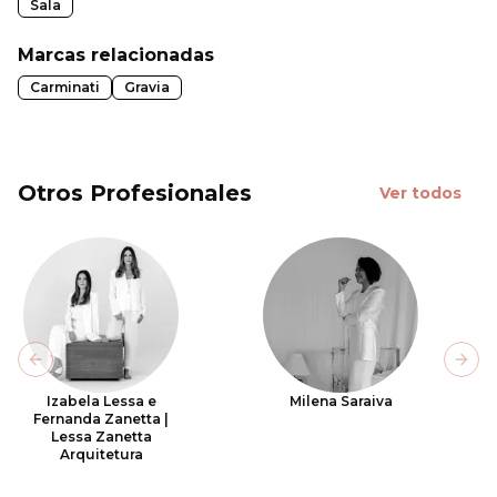
Sala
Marcas relacionadas
Carminati
Gravia
Otros Profesionales
Ver todos
Previous slide
Next
Izabela Lessa e
Milena Saraiva
Fernanda Zanetta |
Lessa Zanetta
Arquitetura