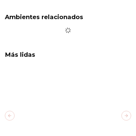
Ambientes relacionados
Más lidas
Previous slide
Next