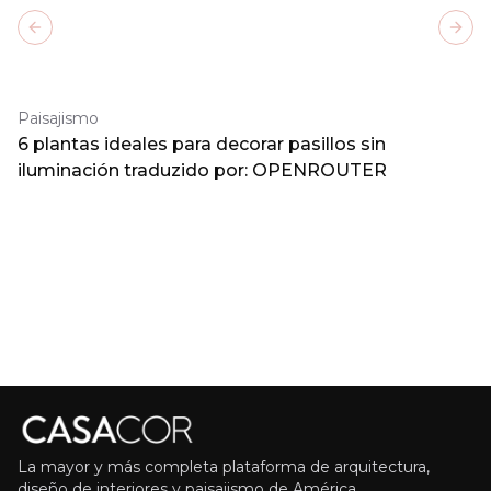
Previous slide
Next
Paisajismo
6 plantas ideales para decorar pasillos sin
iluminación traduzido por: OPENROUTER
La mayor y más completa plataforma de arquitectura,
diseño de interiores y paisajismo de América