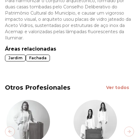
Para harmonizar o conjunto arquitetônico, formado por
duas casas tombadas pelo Conselho Deliberativo do
Patrimônio Cultural do Município, e causar um vigoroso
impacto visual, o arquiteto usou placas de vidro jateado da
Aceto Vidros, sustentadas por estruturas de aço inox da
Acemap e valorizadas pelas lâmpadas fluorescentes da
Iluminar.
Áreas relacionadas
Jardim
Fachada
Otros Profesionales
Ver todos
Previous slide
Next