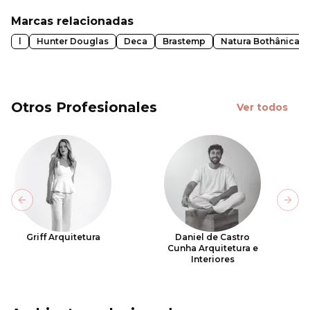
Marcas relacionadas
l
Hunter Douglas
Deca
Brastemp
Natura Bothânica
Otros Profesionales
Ver todos
Previous slide
Next
Griff Arquitetura
Daniel de Castro
Cunha Arquitetura e
Interiores