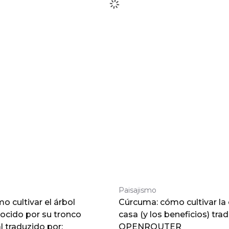
Paisajismo
 cultivar el árbol
Cúrcuma: cómo cultivar la
nocido por su tronco
casa (y los beneficios) tra
traduzido por:
OPENROUTER