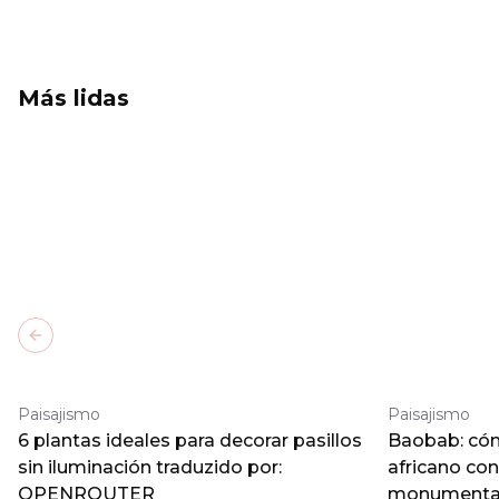
Más lidas
Previous slide
Paisajismo
Paisajismo
6 plantas ideales para decorar pasillos
Baobab: cómo
sin iluminación traduzido por:
africano co
OPENROUTER
monumental 