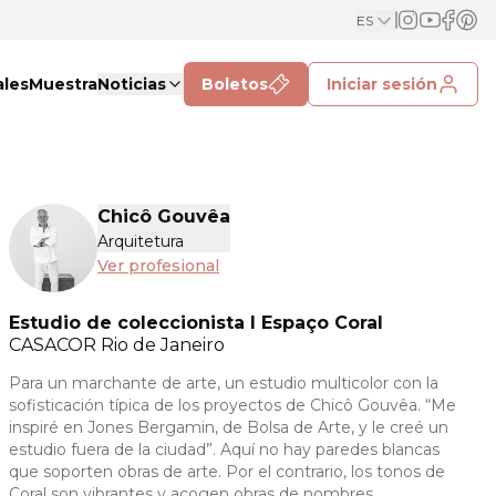
ES
ales
Muestra
Noticias
Boletos
Iniciar sesión
Chicô Gouvêa
Arquitetura
Ver profesional
Estudio de coleccionista I Espaço Coral
CASACOR
Rio de Janeiro
Para un marchante de arte, un estudio multicolor con la
sofisticación típica de los proyectos de Chicô Gouvêa. “Me
inspiré en Jones Bergamin, de Bolsa de Arte, y le creé un
estudio fuera de la ciudad”. Aquí no hay paredes blancas
que soporten obras de arte. Por el contrario, los tonos de
Coral son vibrantes y acogen obras de nombres