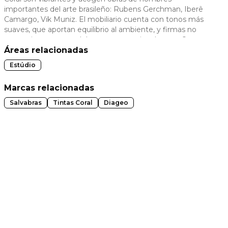
importantes del arte brasileño: Rubens Gerchman, Iberê
 slide
Camargo, Vik Muniz. El mobiliario cuenta con tonos más
suaves, que aportan equilibrio al ambiente, y firmas no
menos importantes del panorama nacional como Oscar
Niemeyer, Jorge Zalszupin, Cláudia Moreira Salles, además
Áreas relacionadas
del propio Chicô.
Estúdio
Marcas relacionadas
Salvabras
Tintas Coral
Diageo
t slide