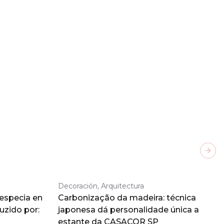
Next
Decoración, Arquitectura
 especia en
Carbonização da madeira: técnica
duzido por:
japonesa dá personalidade única a
estante da CASACOR SP