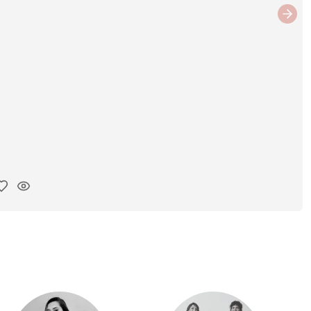
Next
iar enlace