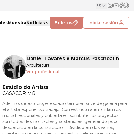
ES
ales
Muestra
Noticias
Boletos
Iniciar sesión
Daniel Tavares e Marcus Paschoalin
Arquitetura
Ver profesional
Estúdio do Artista
CASACOR
MG
Además de estudio, el espacio también sirve de galería para
el artista exponer su trabajo. Con estructura en andamios
multidireccionales y cubierta en sombrite, los proyectos
son todos desmontables y sostenibles, generando poco
desperdicio en la construcción. Dividido en dos vanos,
cuenta con un estar neutro en estilo galería, que no se