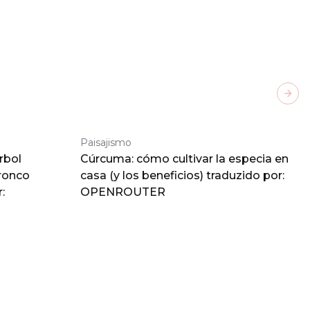
Next
Paisajismo
rbol
Cúrcuma: cómo cultivar la especia en
tronco
casa (y los beneficios) traduzido por:
:
OPENROUTER