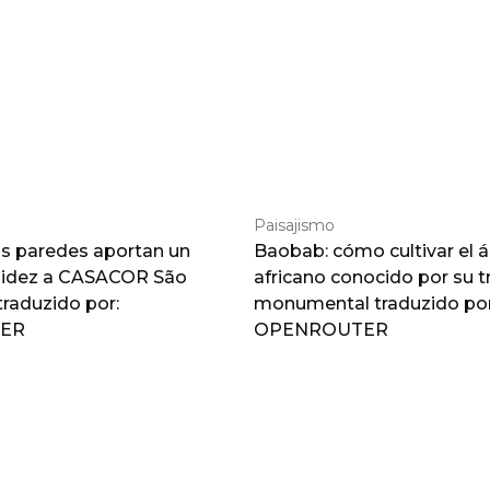
Paisajismo
as paredes aportan un
Baobab: cómo cultivar el á
lidez a CASACOR São
africano conocido por su 
traduzido por:
monumental traduzido por
ER
OPENROUTER