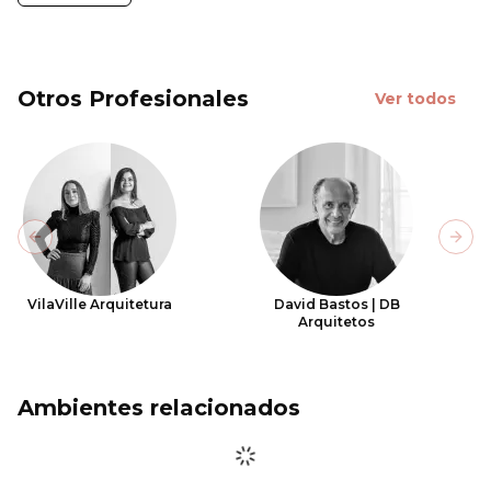
Otros Profesionales
Ver todos
Previous slide
Next
VilaVille Arquitetura
David Bastos | DB
Arquitetos
Ambientes relacionados