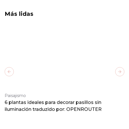
Más lidas
Previous slide
Next
Paisajismo
6 plantas ideales para decorar pasillos sin
iluminación traduzido por: OPENROUTER