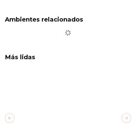
Ambientes relacionados
Más lidas
Previous slide
Next