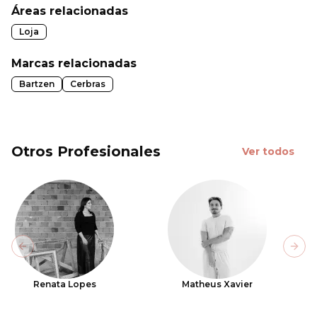
Áreas relacionadas
Loja
Marcas relacionadas
Bartzen
Cerbras
Otros Profesionales
Ver todos
Previous slide
Next
Renata Lopes
Matheus Xavier