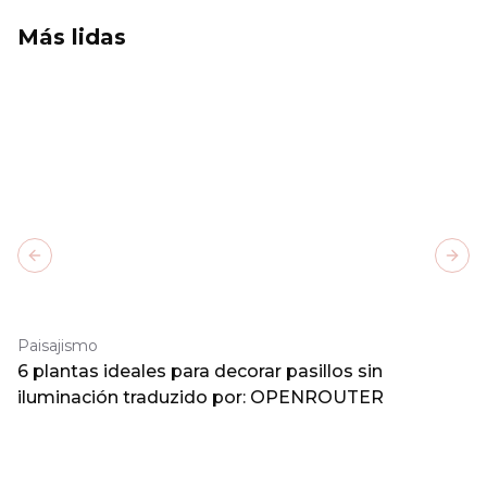
Más lidas
Previous slide
Next
Paisajismo
6 plantas ideales para decorar pasillos sin
iluminación traduzido por: OPENROUTER