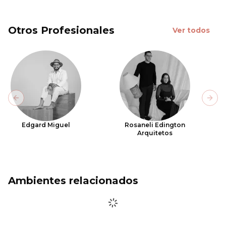
Otros Profesionales
Ver todos
Previous slide
Next
Edgard Miguel
Rosaneli Edington
Arquitetos
Ambientes relacionados