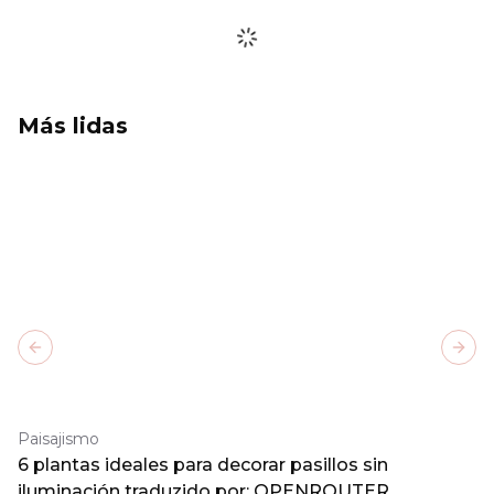
Más lidas
Previous slide
Next
Paisajismo
6 plantas ideales para decorar pasillos sin
iluminación traduzido por: OPENROUTER