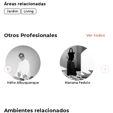
Áreas relacionadas
Jardim
Living
Otros Profesionales
Ver todos
Previous slide
Next
Hélio Albuquerque
Mariana Fedulo
Ambientes relacionados