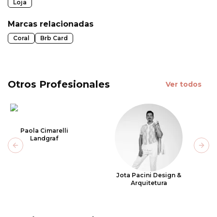
Loja
Marcas relacionadas
Coral
Brb Card
Otros Profesionales
Ver todos
Paola Cimarelli
Landgraf
Previous slide
Next
Jota Pacini Design &
Arquitetura