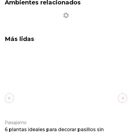
Ambientes relacionados
Más lidas
Previous slide
Next
Paisajismo
6 plantas ideales para decorar pasillos sin