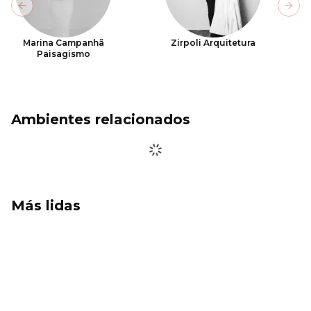
Previous slide
Next
Marina Campanhã
Zirpoli Arquitetura
Paisagismo
Ambientes relacionados
Más lidas