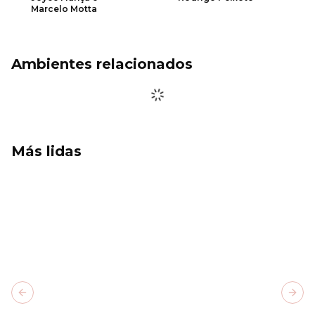
Marcelo Motta
Ambientes relacionados
Más lidas
Previous slide
Next