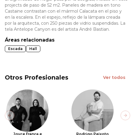
projects de paso de 52 m2. Paneles de madera en tono
Castaine contrastan con el mármol Calacata en el piso y
en la escalera. En el espejo, reflejo de la lámpara creada
por la arquitecta, con 250 piezas de vidrio suspendidas. La
tela Antelope Canyon es del artista André Bastian.
Áreas relacionadas
Escada
Hall
Otros Profesionales
Ver todos
Previous slide
Next
Joyce França e
Rodrigo Peixoto