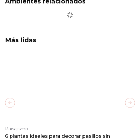
Ambientes relacionados
Más lidas
Previous slide
Next
Paisajismo
6 plantas ideales para decorar pasillos sin