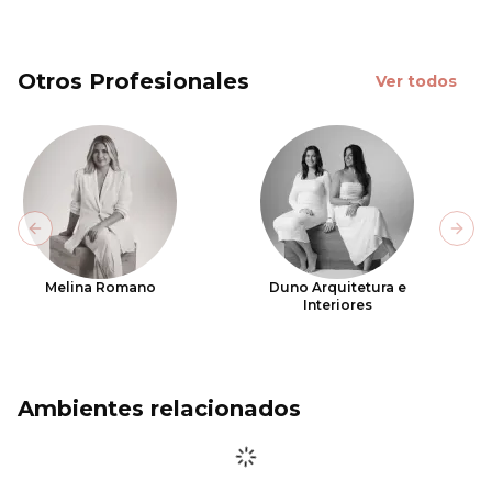
Otros Profesionales
Ver todos
Previous slide
Next
Melina Romano
Duno Arquitetura e
Interiores
Ambientes relacionados