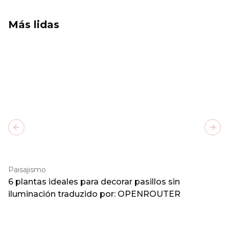
Más lidas
Previous slide
Next
Paisajismo
6 plantas ideales para decorar pasillos sin
iluminación traduzido por: OPENROUTER