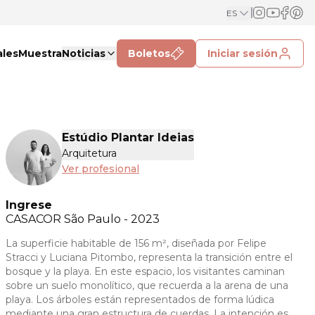
ES
ales
Muestra
Noticias
Boletos
Iniciar sesión
Estúdio Plantar Ideias
Arquitetura
Ver profesional
Ingrese
CASACOR
São Paulo - 2023
La superficie habitable de 156 m², diseñada por Felipe
Stracci y Luciana Pitombo, representa la transición entre el
bosque y la playa. En este espacio, los visitantes caminan
sobre un suelo monolítico, que recuerda a la arena de una
playa. Los árboles están representados de forma lúdica
mediante una gran estructura de cuerdas. La intención es