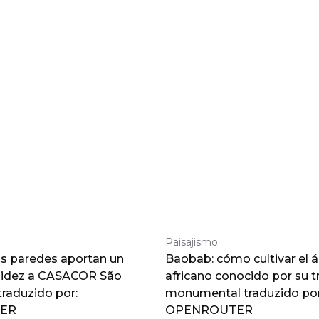
Paisajismo
as paredes aportan un
Baobab: cómo cultivar el á
lidez a CASACOR São
africano conocido por su 
traduzido por:
monumental traduzido por
ER
OPENROUTER