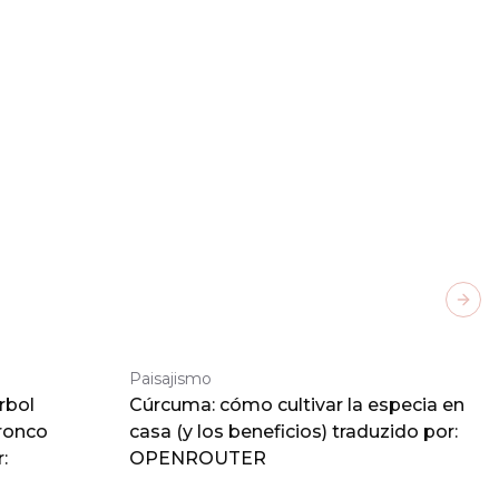
Next
Paisajismo
rbol
Cúrcuma: cómo cultivar la especia en
tronco
casa (y los beneficios) traduzido por:
:
OPENROUTER