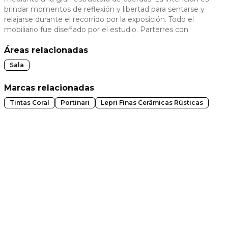
brindar momentos de reflexión y libertad para sentarse y
 slide
relajarse durante el recorrido por la exposición. Todo el
mobiliario fue diseñado por el estudio. Parterres con
alocasias, anturios y bromelias completan el ambiente.
Áreas relacionadas
Sala
Marcas relacionadas
Tintas Coral
Portinari
Lepri Finas Cerâmicas Rústicas
t slide