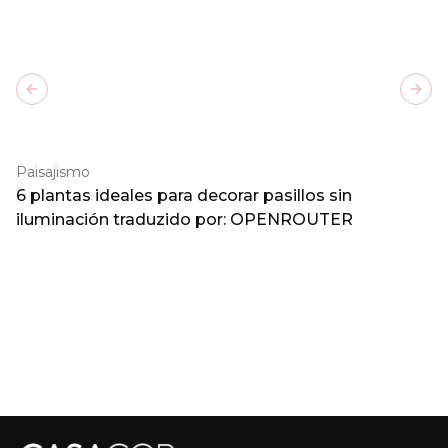
Previous slide
Next
Paisajismo
6 plantas ideales para decorar pasillos sin
iluminación traduzido por: OPENROUTER