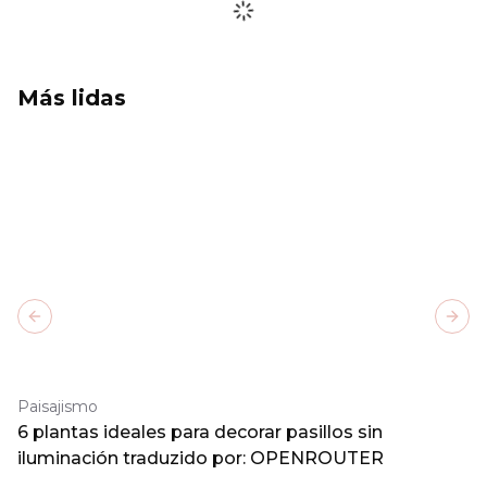
Más lidas
Previous slide
Next
Paisajismo
6 plantas ideales para decorar pasillos sin
iluminación traduzido por: OPENROUTER