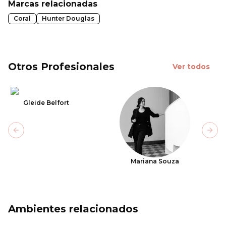
Marcas relacionadas
Coral
Hunter Douglas
Otros Profesionales
Ver todos
Gleide Belfort
Previous slide
Next
Mariana Souza
Ambientes relacionados