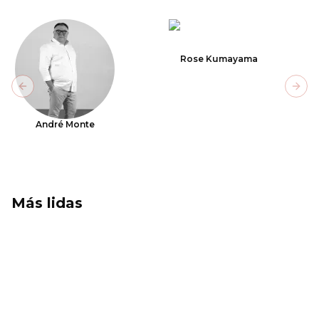
Rose Kumayama
Previous slide
Next
André Monte
Más lidas