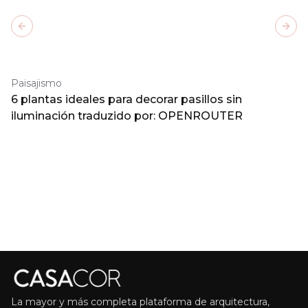
Previous slide
Next
Paisajismo
6 plantas ideales para decorar pasillos sin
iluminación traduzido por: OPENROUTER
La mayor y más completa plataforma de arquitectura,