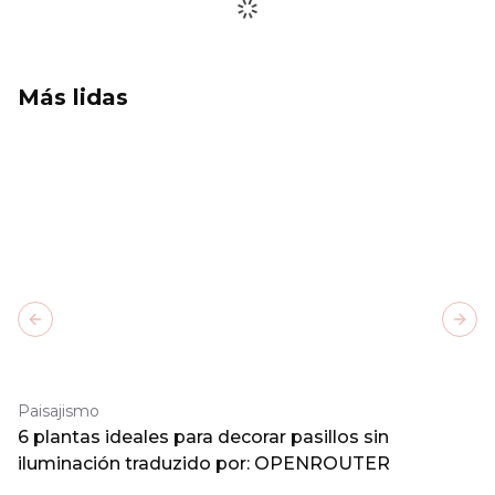
Más lidas
Previous slide
Next
Paisajismo
6 plantas ideales para decorar pasillos sin
iluminación traduzido por: OPENROUTER