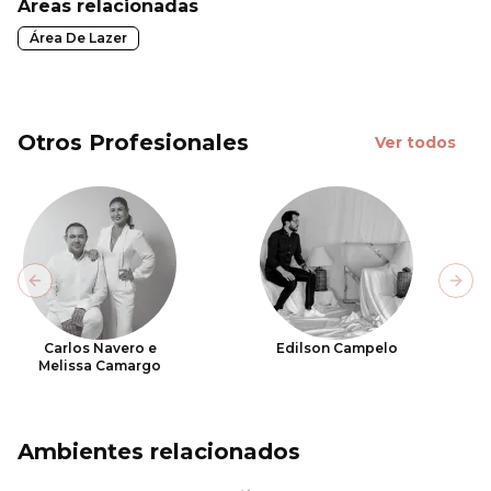
Áreas relacionadas
Área De Lazer
Otros Profesionales
Ver todos
Previous slide
Next
Carlos Navero e
Edilson Campelo
Melissa Camargo
Ambientes relacionados