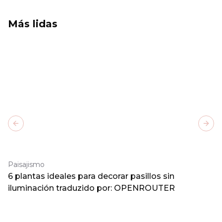
Más lidas
Previous slide
Next
Paisajismo
6 plantas ideales para decorar pasillos sin
iluminación traduzido por: OPENROUTER