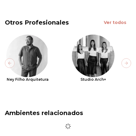
Otros Profesionales
Ver todos
Previous slide
Next
Ney Filho Arquitetura
Studio Arch+
Ambientes relacionados