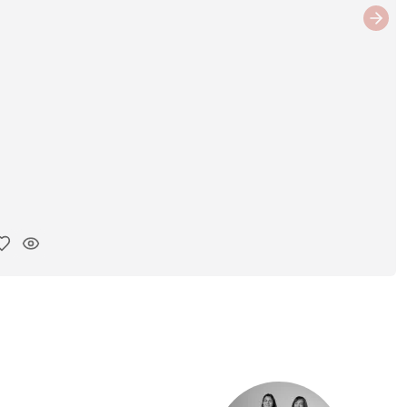
Next
iar enlace