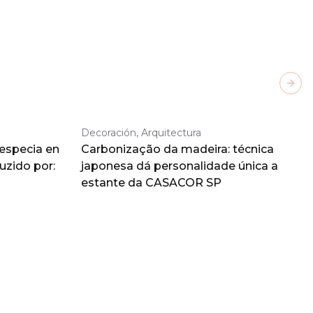
Next
Decoración, Arquitectura
 especia en
Carbonização da madeira: técnica
duzido por:
japonesa dá personalidade única a
estante da CASACOR SP