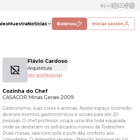
ES
ales
Muestra
Noticias
Boletos
Iniciar sesión
Flávio Cardoso
Arquitetura
Ver profesional
Cozinha do Chef
CASACOR
Minas Gerais-2009
Gastronomia, suas cores e aromas. Neste espaço ocorrerão
diversos eventos gastronômicos e sociais para até 20
pessoas. O chef professor ocupa uma ilha toda equipada,
onde se destacam os sofisticados móveis da Todeschini.
Duas mesas, sala com sofá e pufs dão conforto aos
convidados. O ambiente recebeu Menção Honrosa do júri