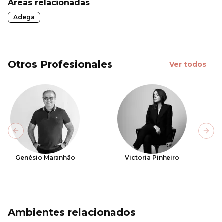
Áreas relacionadas
Adega
Otros Profesionales
Ver todos
Previous slide
Next
Genésio Maranhão
Victoria Pinheiro
Ambientes relacionados