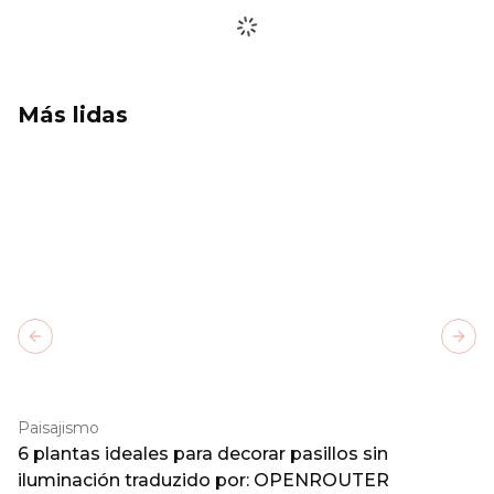
Más lidas
Previous slide
Next
Paisajismo
6 plantas ideales para decorar pasillos sin
iluminación traduzido por: OPENROUTER