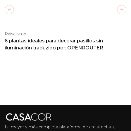
Previous slide
Next
Paisajismo
6 plantas ideales para decorar pasillos sin
iluminación traduzido por: OPENROUTER
La mayor y más completa plataforma de arquitectura,