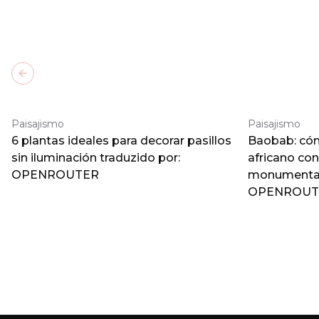
Previous slide
Paisajismo
Paisajismo
6 plantas ideales para decorar pasillos
Baobab: cómo
sin iluminación traduzido por:
africano co
OPENROUTER
monumental 
OPENROUT