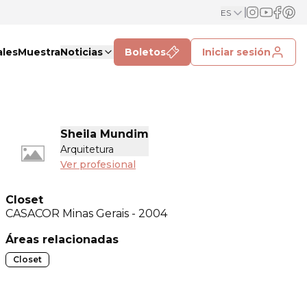
ES
ales
Muestra
Noticias
Boletos
Iniciar sesión
Sheila Mundim
Arquitetura
Ver profesional
Closet
CASACOR
Minas Gerais - 2004
Áreas relacionadas
Closet