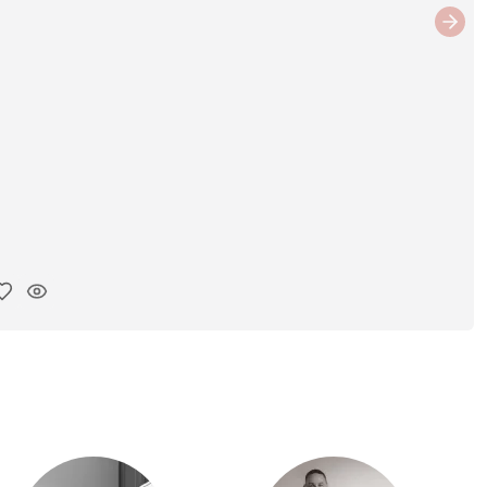
Next
iar enlace