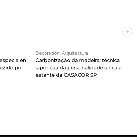
Next
Decoración, Arquitectura
 especia en
Carbonização da madeira: técnica
duzido por:
japonesa dá personalidade única a
estante da CASACOR SP