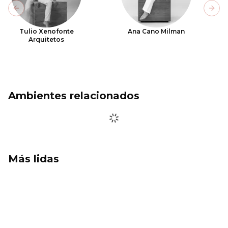
Previous slide
Next
Tulio Xenofonte
Ana Cano Milman
Arquitetos
Ambientes relacionados
Más lidas