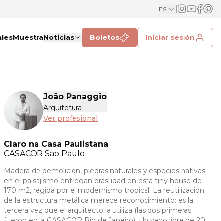
ES
ales
Muestra
Noticias
Boletos
Iniciar sesión
João Panaggio
Arquitetura
Ver profesional
Claro na Casa Paulistana
CASACOR
São Paulo
Madera de demolición, piedras naturales y especies nativas
en el paisajismo entregan brasilidad en esta tiny house de
170 m2, regida por el modernismo tropical. La reutilización
de la estructura metálica merece reconocimiento: es la
tercera vez que el arquitecto la utiliza (las dos primeras
fueron en la CASACOR Rio de Janeiro). Un vano libre de 20