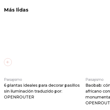
Más lidas
Previous slide
Paisajismo
Paisajismo
6 plantas ideales para decorar pasillos
Baobab: cómo
sin iluminación traduzido por:
africano co
OPENROUTER
monumental 
OPENROUT