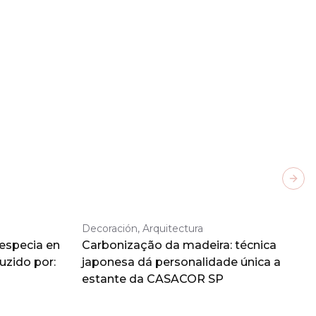
Next
Decoración, Arquitectura
 especia en
Carbonização da madeira: técnica
duzido por:
japonesa dá personalidade única a
estante da CASACOR SP