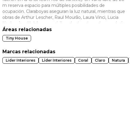
m reserva espacio para múltiples posibilidades de
 slide
ocupación. Claraboyas aseguran la luz natural, mientras que
obras de Arthur Lescher, Raul Mourão, Laura Vinci, Lucia
Koch y Ana Holck permeabilizan los interiores. La curaduría
de mobiliario dedicó especial atención a diseñadores
Áreas relacionadas
brasileños.
Tiny House
Marcas relacionadas
Lider Interiores
Líder Interiores
Coral
Claro
Natura
C
t slide