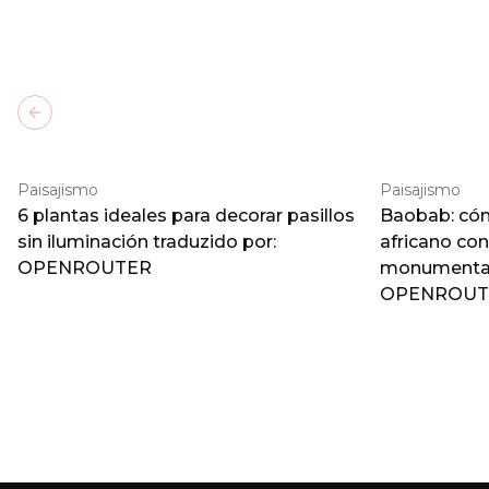
Previous slide
Paisajismo
Paisajismo
6 plantas ideales para decorar pasillos
Baobab: cómo
sin iluminación traduzido por:
africano co
OPENROUTER
monumental 
OPENROUT