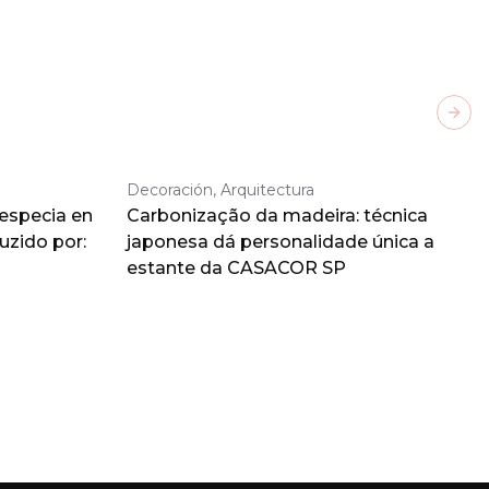
Next
Decoración, Arquitectura
 especia en
Carbonização da madeira: técnica
duzido por:
japonesa dá personalidade única a
estante da CASACOR SP