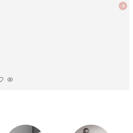
Next
iar enlace