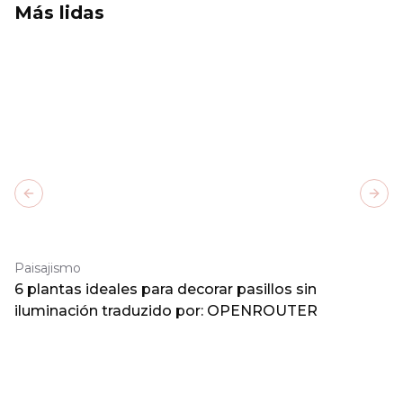
Más lidas
Previous slide
Next
Paisajismo
6 plantas ideales para decorar pasillos sin
iluminación traduzido por: OPENROUTER