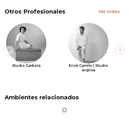
Otros Profesionales
Ver todos
Previous slide
Next
Studio Gaibola
Erick Camilo | Studio
Arqline
Ambientes relacionados