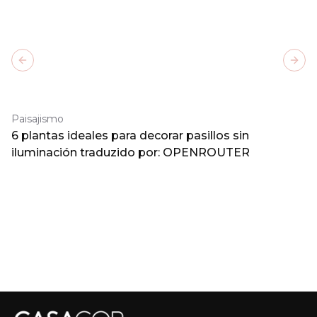
Previous slide
Next
Paisajismo
6 plantas ideales para decorar pasillos sin
iluminación traduzido por: OPENROUTER