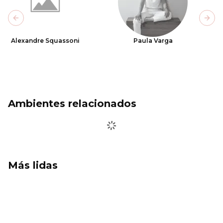
Previous slide
Next
Alexandre Squassoni
Paula Varga
Ambientes relacionados
Más lidas