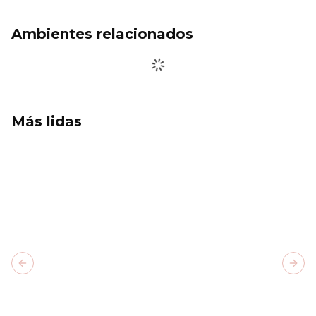
Ambientes relacionados
Más lidas
Previous slide
Next