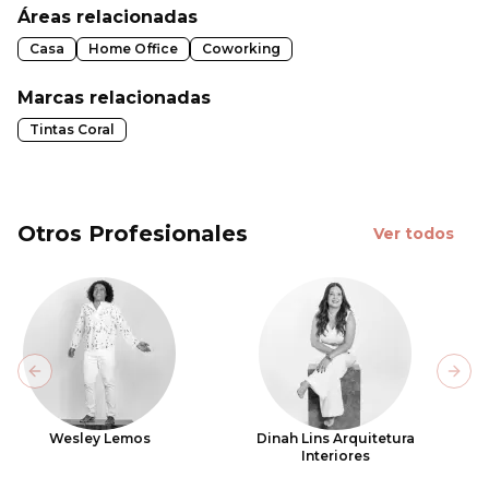
Áreas relacionadas
Casa
Home Office
Coworking
Marcas relacionadas
Tintas Coral
Otros Profesionales
Ver todos
Previous slide
Next
Wesley Lemos
Dinah Lins Arquitetura
Interiores