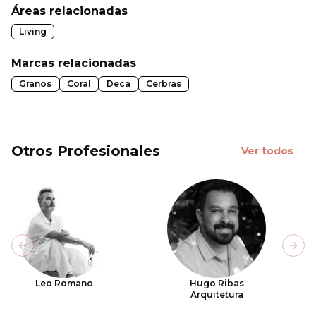
Áreas relacionadas
Living
Marcas relacionadas
Granos
Coral
Deca
Cerbras
Otros Profesionales
Ver todos
Previous slide
Next
Leo Romano
Hugo Ribas
Arquitetura