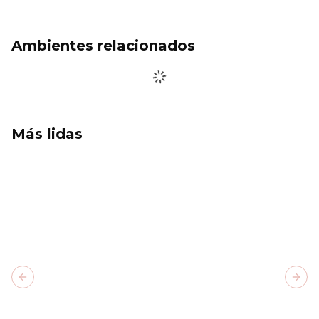
Ambientes relacionados
Más lidas
Previous slide
Next