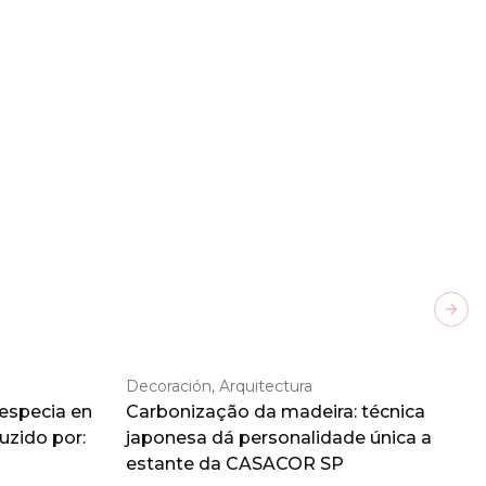
Next
Decoración, Arquitectura
 especia en
Carbonização da madeira: técnica
duzido por:
japonesa dá personalidade única a
estante da CASACOR SP