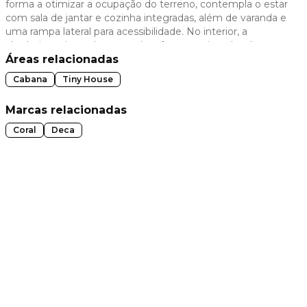
forma a otimizar a ocupação do terreno, contempla o estar
com sala de jantar e cozinha integradas, além de varanda e
 slide
uma rampa lateral para acessibilidade. No interior, a
claraboia projeta a luz natural e oferece a vista do céu.
Repare nos revestimentos de piso e bancada, produzidos
Áreas relacionadas
artesanalmente com uma argila feita de pastilhas de
Cabana
Tiny House
porcelana descartadas.
Marcas relacionadas
Coral
Deca
t slide