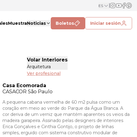
ES
ales
Muestra
Noticias
Boletos
Iniciar sesión
Volar Interiores
Arquitetura
Ver profesional
Casa Ecomorada
CASACOR
São Paulo
A pequena cabana vermelha de 60 m2 pulsa como um
coração em meio ao verde do Parque da Água Branca. A
cor deriva de um verniz que mantém aparentes os veios da
madeira garapeira. Assinado pelas designers de interiores
Erica Gonçalves e Cinthia Gontijo, o projeto de linhas
simples, erguido com sistema construtivo modular de