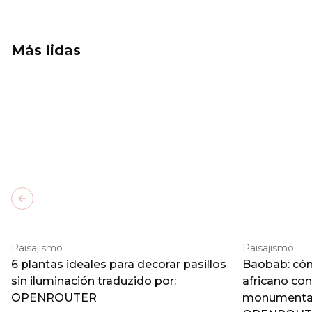
Más lidas
Previous slide
Paisajismo
Paisajismo
6 plantas ideales para decorar pasillos
Baobab: cómo
sin iluminación traduzido por:
africano co
OPENROUTER
monumental 