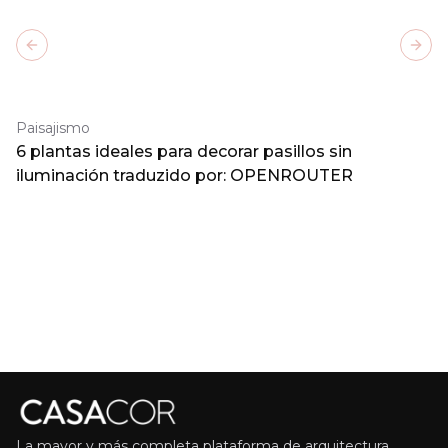
Previous slide
Next
Paisajismo
6 plantas ideales para decorar pasillos sin
iluminación traduzido por: OPENROUTER
La mayor y más completa plataforma de arquitectura,