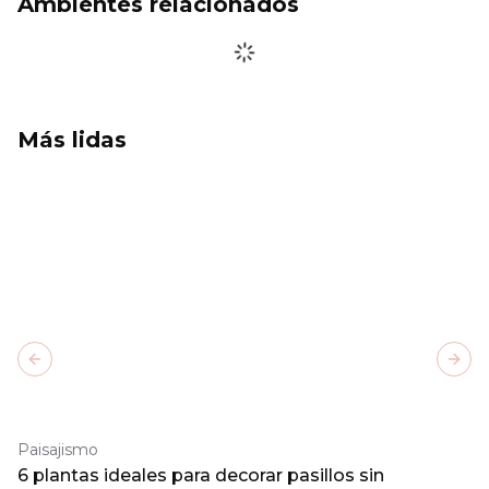
Ambientes relacionados
Más lidas
Previous slide
Next
Paisajismo
6 plantas ideales para decorar pasillos sin