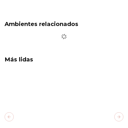
Ambientes relacionados
Más lidas
Previous slide
Next