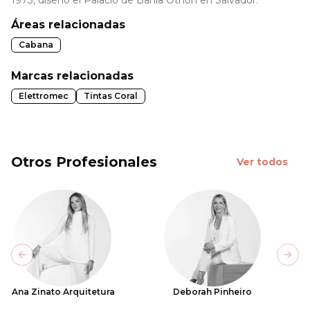
1973, diseñó el Palacio de Bahía Othon en Salvador.
Áreas relacionadas
Cabana
Marcas relacionadas
Elettromec
Tintas Coral
Otros Profesionales
Ver todos
Previous slide
Next
Ana Zinato Arquitetura
Deborah Pinheiro