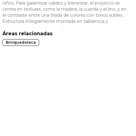
niños. Para garantizar calidez y bienestar, el proyecto se
 slide
centra en texturas, como la madera, la cuerda y el lino, y en
el contraste entre una tríada de colores con tonos sutiles.
Estructura íntegramente montada en tablarroca y
utilización de pavimento vinílico y papel pintado.
Áreas relacionadas
Brinquedoteca
t slide