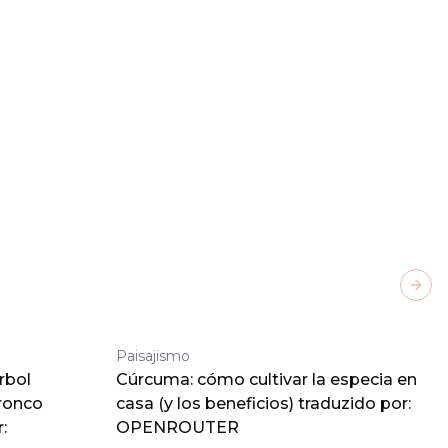
Next
Paisajismo
rbol
Cúrcuma: cómo cultivar la especia en
tronco
casa (y los beneficios) traduzido por:
:
OPENROUTER