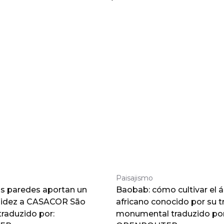
Paisajismo
as paredes aportan un
Baobab: cómo cultivar el á
lidez a CASACOR São
africano conocido por su 
traduzido por:
monumental traduzido por