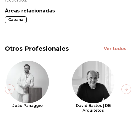
recuerdos.
Áreas relacionadas
Cabana
Otros Profesionales
Ver todos
Previous slide
Next
João Panaggio
David Bastos | DB
Arquitetos