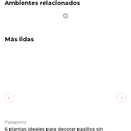
Ambientes relacionados
Más lidas
Previous slide
Next
Paisajismo
6 plantas ideales para decorar pasillos sin