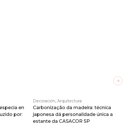
Next
Decoración, Arquitectura
 especia en
Carbonização da madeira: técnica
duzido por:
japonesa dá personalidade única a
estante da CASACOR SP