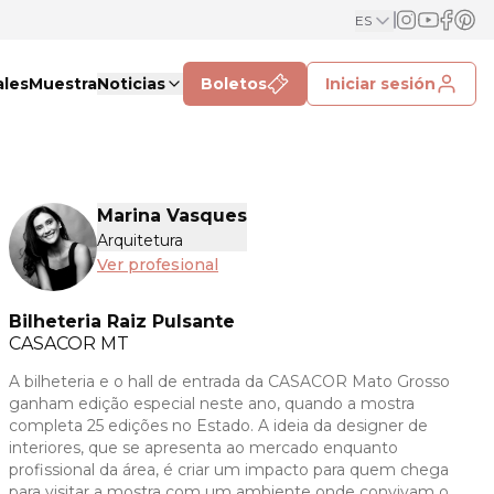
ES
ales
Muestra
Noticias
Boletos
Iniciar sesión
Marina Vasques
Arquitetura
Ver profesional
Bilheteria Raiz Pulsante
CASACOR
MT
A bilheteria e o hall de entrada da CASACOR Mato Grosso
ganham edição especial neste ano, quando a mostra
completa 25 edições no Estado. A ideia da designer de
interiores, que se apresenta ao mercado enquanto
profissional da área, é criar um impacto para quem chega
para visitar a mostra com um ambiente onde convivam o