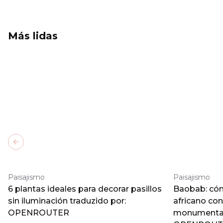
Más lidas
Previous slide
Paisajismo
Paisajismo
6 plantas ideales para decorar pasillos
Baobab: cómo
sin iluminación traduzido por:
africano co
OPENROUTER
monumental 