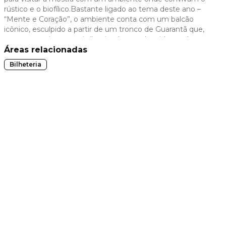
rústico e o biofílico.Bastante ligado ao tema deste ano –
 slide
“Mente e Coração”, o ambiente conta com um balcão
icônico, esculpido a partir de um tronco de Guarantã que,
com seus veios naturais iluminados, ganha vida e pulsa
como um coração, trazendo calor, emoção e presença ao
Áreas relacionadas
espaço. A composição se completa com uma paleta de
Bilheteria
cores acolhedora e pedras naturais para criar um espaço
envolvente, que convide o visitante a desacelerar.
t slide