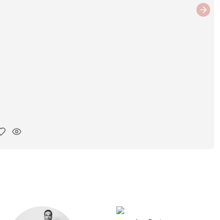
Next
iar enlace