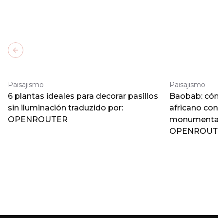
Previous slide
Paisajismo
Paisajismo
6 plantas ideales para decorar pasillos
Baobab: cómo
sin iluminación traduzido por:
africano co
OPENROUTER
monumental 
OPENROUT