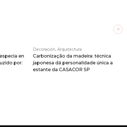
Next
Decoración, Arquitectura
 especia en
Carbonização da madeira: técnica
duzido por:
japonesa dá personalidade única a
estante da CASACOR SP