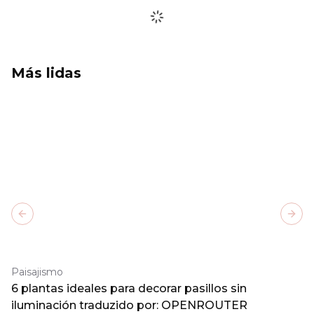
Más lidas
Previous slide
Next
Paisajismo
6 plantas ideales para decorar pasillos sin
iluminación traduzido por: OPENROUTER