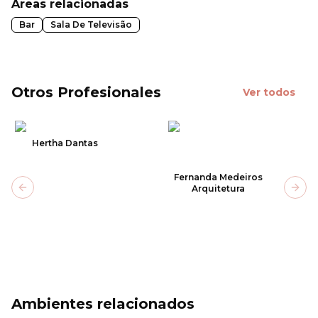
Áreas relacionadas
Bar
Sala De Televisão
Otros Profesionales
Ver todos
Hertha Dantas
Fernanda Medeiros
Arquitetura
Previous slide
Next
Ambientes relacionados