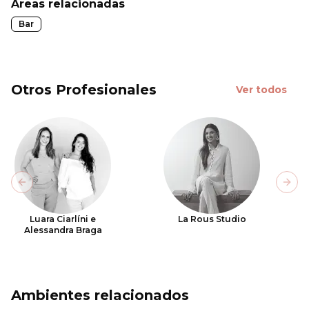
Áreas relacionadas
Bar
Otros Profesionales
Ver todos
Previous slide
Next
Luara Ciarlíni e
La Rous Studio
Alessandra Braga
Ambientes relacionados