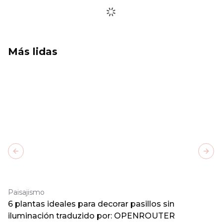
Más lidas
Previous slide
Next
Paisajismo
6 plantas ideales para decorar pasillos sin
iluminación traduzido por: OPENROUTER