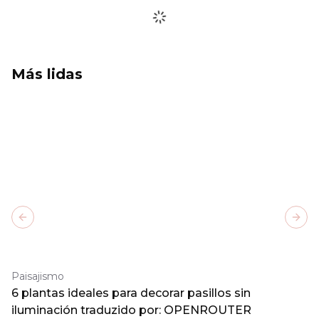
Más lidas
Previous slide
Next
Paisajismo
6 plantas ideales para decorar pasillos sin
iluminación traduzido por: OPENROUTER