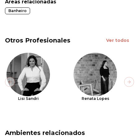
Áreas relacionadas
Banheiro
Otros Profesionales
Ver todos
Previous slide
Next
Lisi Sandri
Renata Lopes
Ambientes relacionados