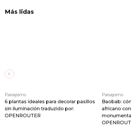
Más lidas
Previous slide
Paisajismo
Paisajismo
6 plantas ideales para decorar pasillos
Baobab: cómo
sin iluminación traduzido por:
africano co
OPENROUTER
monumental 
OPENROUT