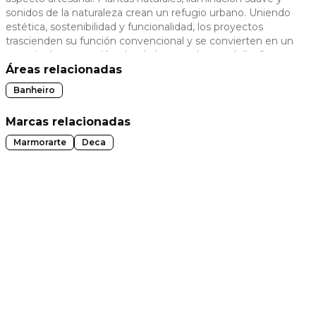
sonidos de la naturaleza crean un refugio urbano. Uniendo
 slide
estética, sostenibilidad y funcionalidad, los proyectos
trascienden su función convencional y se convierten en un
espacio de renovación, donde la naturaleza y el diseño
dialogan para crear una experiencia única y memorable.
Áreas relacionadas
Banheiro
Marcas relacionadas
Marmorarte
Deca
t slide