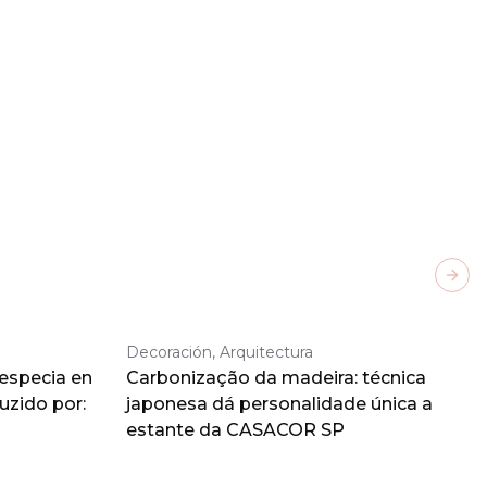
Next
Decoración, Arquitectura
 especia en
Carbonização da madeira: técnica
duzido por:
japonesa dá personalidade única a
estante da CASACOR SP