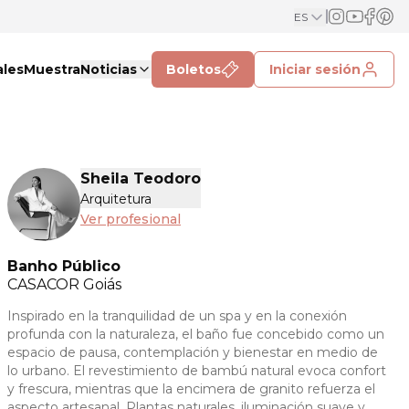
ES
ales
Muestra
Noticias
Boletos
Iniciar sesión
Sheila Teodoro
Arquitetura
Ver profesional
Banho Público
CASACOR
Goiás
Inspirado en la tranquilidad de un spa y en la conexión
profunda con la naturaleza, el baño fue concebido como un
espacio de pausa, contemplación y bienestar en medio de
lo urbano. El revestimiento de bambú natural evoca confort
y frescura, mientras que la encimera de granito refuerza el
aspecto artesanal. Plantas naturales, iluminación suave y