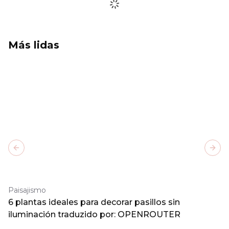
Más lidas
Previous slide
Next
Paisajismo
6 plantas ideales para decorar pasillos sin
iluminación traduzido por: OPENROUTER