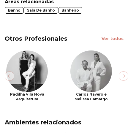
Áreas relacionadas
Banho
Sala De Banho
Banheiro
Otros Profesionales
Ver todos
Previous slide
Next
Padilha Vila Nova
Carlos Navero e
Arquitetura
Melissa Camargo
Ambientes relacionados