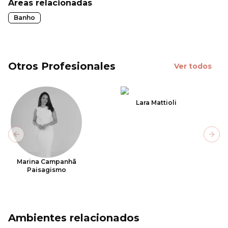
Áreas relacionadas
Banho
Otros Profesionales
Ver todos
Lara Mattioli
Previous slide
Next
Marina Campanhã
Paisagismo
Ambientes relacionados