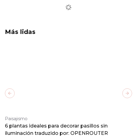
Más lidas
Previous slide
Next
Paisajismo
6 plantas ideales para decorar pasillos sin
iluminación traduzido por: OPENROUTER