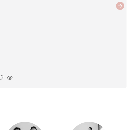
Next
iar enlace