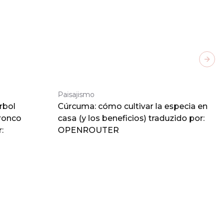
Next
Paisajismo
rbol
Cúrcuma: cómo cultivar la especia en
tronco
casa (y los beneficios) traduzido por:
:
OPENROUTER