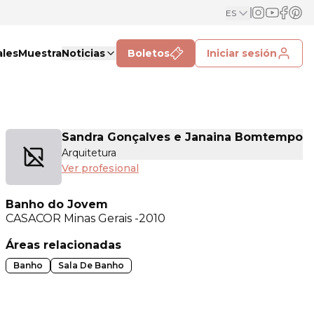
ES
ales
Muestra
Noticias
Boletos
Iniciar sesión
Sandra Gonçalves e Janaina Bomtempo
Arquitetura
Ver profesional
Banho do Jovem
CASACOR
Minas Gerais -2010
Áreas relacionadas
Banho
Sala De Banho