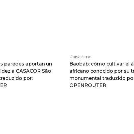
Paisajismo
as paredes aportan un
Baobab: cómo cultivar el á
lidez a CASACOR São
africano conocido por su 
traduzido por:
monumental traduzido por
ER
OPENROUTER