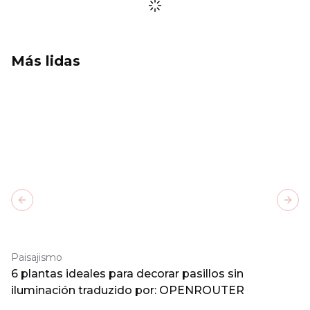
Más lidas
Previous slide
Next
Paisajismo
6 plantas ideales para decorar pasillos sin
iluminación traduzido por: OPENROUTER