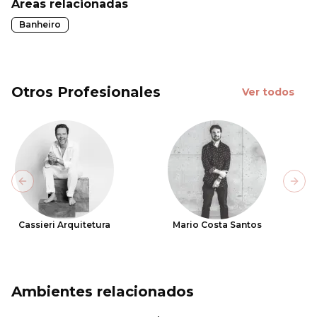
Áreas relacionadas
Banheiro
Otros Profesionales
Ver todos
Previous slide
Next
Cassieri Arquitetura
Mario Costa Santos
Ambientes relacionados