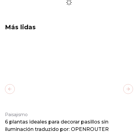
Más lidas
Previous slide
Next
Paisajismo
6 plantas ideales para decorar pasillos sin
iluminación traduzido por: OPENROUTER